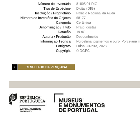
Número de Inventário:
81805.01 DIG
Tipo de Espécime:
Digital (DIG)
Instituição / Proprietário:
Palácio Nacional da Ajuda
Número de Inventário do Objecto:
68177
Categoria:
Cerâmica
Denominação / Título:
Prato, costas
Datação:
19 dC
Autoria / Produção:
Desconhecido
Informação Técnica:
Porcelana, pigmentos e ouro. Porcelana 
Fotógrafo:
Luísa Oliveira, 2023
Copyright:
© DGPC
RESULTADO DA PESQUISA