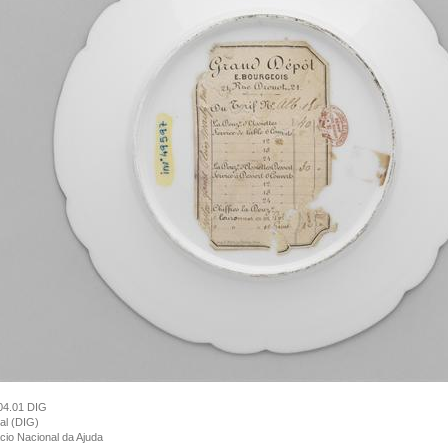
04.01 DIG
tal (DIG)
cio Nacional da Ajuda