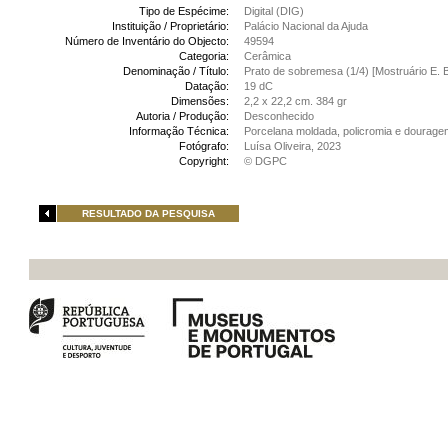
Tipo de Espécime:
Digital (DIG)
Instituição / Proprietário:
Palácio Nacional da Ajuda
Número de Inventário do Objecto:
49594
Categoria:
Cerâmica
Denominação / Título:
Prato de sobremesa (1/4) [Mostruário E. 
Datação:
19 dC
Dimensões:
2,2 x 22,2 cm. 384 gr
Autoria / Produção:
Desconhecido
Informação Técnica:
Porcelana moldada, policromia e dourage
Fotógrafo:
Luísa Oliveira, 2023
Copyright:
© DGPC
RESULTADO DA PESQUISA