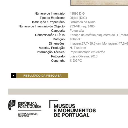
Número de Inventário:
49896 DIG
Tipo de Espécime:
Digital (DIG)
Instituição / Proprietário:
Biblioteca da Ajuda
Número de Inventário do Objecto:
233-VII, reg. 1485
Categoria:
Fotografia
Denominação / Título:
Esboço da estátua esquestre de D. Pedro 
Datação:
1862 dC
Dimensões:
Imagem:27,7x39,5 cm, Montagem: 47,5x
Autoria / Produção:
H. Tisseron
Informação Técnica:
Papel montado em cartão
Fotógrafo:
Luísa Oliveira, 2013
Copyright:
© DGPC
RESULTADO DA PESQUISA