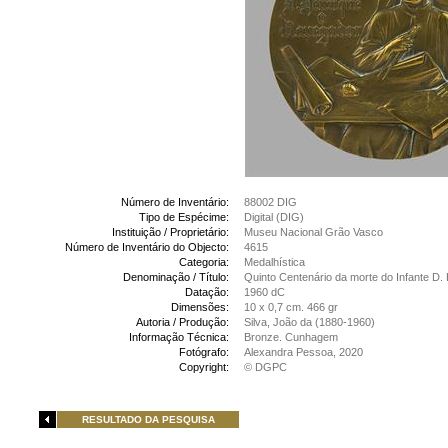
Número de Inventário:
88002 DIG
Tipo de Espécime:
Digital (DIG)
Instituição / Proprietário:
Museu Nacional Grão Vasco
Número de Inventário do Objecto:
4615
Categoria:
Medalhística
Denominação / Título:
Quinto Centenário da morte do Infante D. 
Datação:
1960 dC
Dimensões:
10 x 0,7 cm. 466 gr
Autoria / Produção:
Silva, João da (1880-1960)
Informação Técnica:
Bronze. Cunhagem
Fotógrafo:
Alexandra Pessoa, 2020
Copyright:
© DGPC
RESULTADO DA PESQUISA