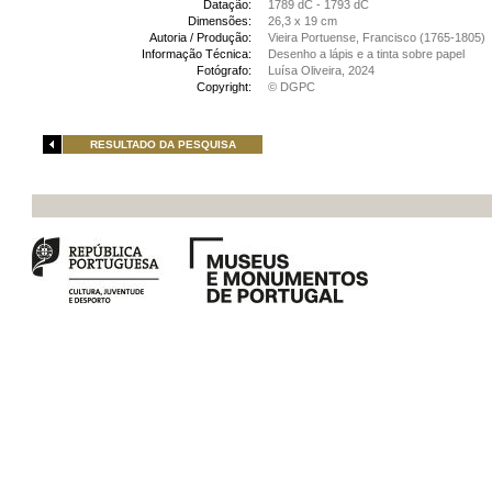
Datação:
1789 dC - 1793 dC
Dimensões:
26,3 x 19 cm
Autoria / Produção:
Vieira Portuense, Francisco (1765-1805)
Informação Técnica:
Desenho a lápis e a tinta sobre papel
Fotógrafo:
Luísa Oliveira, 2024
Copyright:
© DGPC
RESULTADO DA PESQUISA