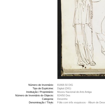
Número de Inventário:
81868.50 DIG
Tipo de Espécime:
Digital (DIG)
Instituição / Proprietário:
Museu Nacional de Arte Antiga
Número de Inventário do Objecto:
824/50 Des
Categoria:
Desenho
Denominação / Título:
Fólio com três esquissos - Álbum de Des