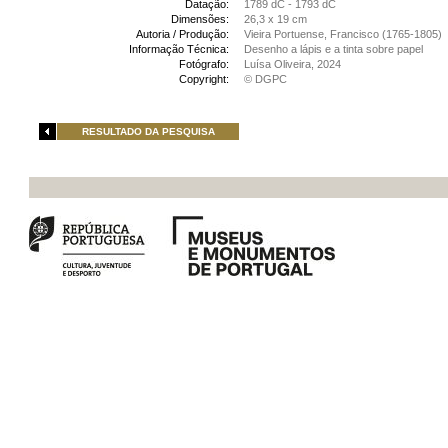
Datação:
1789 dC - 1793 dC
Dimensões:
26,3 x 19 cm
Autoria / Produção:
Vieira Portuense, Francisco (1765-1805)
Informação Técnica:
Desenho a lápis e a tinta sobre papel
Fotógrafo:
Luísa Oliveira, 2024
Copyright:
© DGPC
RESULTADO DA PESQUISA