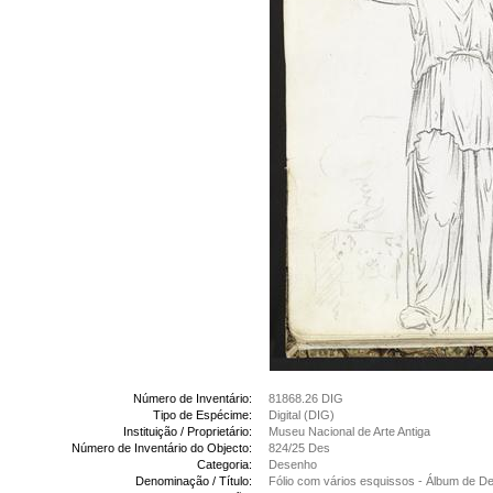
Número de Inventário:
81868.26 DIG
Tipo de Espécime:
Digital (DIG)
Instituição / Proprietário:
Museu Nacional de Arte Antiga
Número de Inventário do Objecto:
824/25 Des
Categoria:
Desenho
Denominação / Título:
Fólio com vários esquissos - Álbum de 