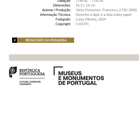
Datação:
1789 dC - 1793 dC
Dimensões:
26,3 x 19 cm
Autoria / Produção:
Vieira Portuense, Francisco (1765-1805)
Informação Técnica:
Desenho a lápis e a tinta sobre papel
Fotógrafo:
Luísa Oliveira, 2024
Copyright:
© DGPC
RESULTADO DA PESQUISA