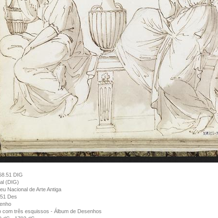
68.51 DIG
tal (DIG)
u Nacional de Arte Antiga
/51 Des
enho
o com três esquissos - Álbum de Desenhos