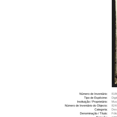
Número de Inventário:
818
Tipo de Espécime:
Digi
Instituição / Proprietário:
Muse
Número de Inventário do Objecto:
824
Categoria:
Des
Denominação / Título:
Fóli