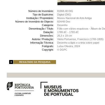
Número de Inventário:
81868.48 DIG
Tipo de Espécime:
Digital (DIG)
Instituição / Proprietário:
Museu Nacional de Arte Antiga
Número de Inventário do Objecto:
824/48 Des
Categoria:
Desenho
Denominação / Título:
Fólio com vários esquissos - Álbum de 
Datação:
1789 dC - 1793 dC
Dimensões:
26,3 x 19 cm
Autoria / Produção:
Vieira Portuense, Francisco (1765-1805)
Informação Técnica:
Desenho a lápis e a tinta sobre papel
Fotógrafo:
Luísa Oliveira, 2024
Copyright:
© DGPC
RESULTADO DA PESQUISA