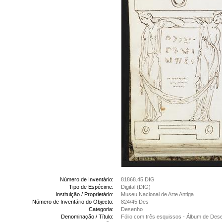
Número de Inventário:
81868.45 DIG
Tipo de Espécime:
Digital (DIG)
Instituição / Proprietário:
Museu Nacional de Arte Antiga
Número de Inventário do Objecto:
824/45 Des
Categoria:
Desenho
Denominação / Título:
Fólio com três esquissos - Álbum de Des