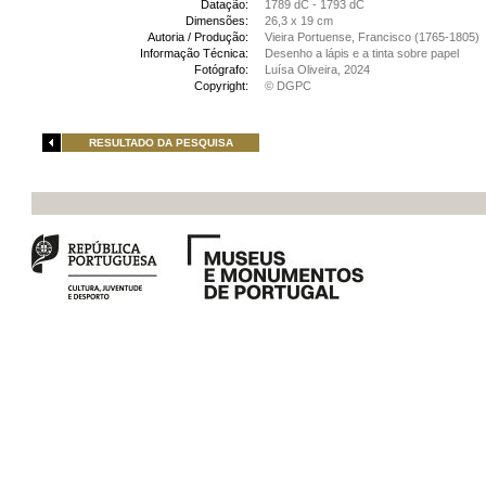
Datação:
1789 dC - 1793 dC
Dimensões:
26,3 x 19 cm
Autoria / Produção:
Vieira Portuense, Francisco (1765-1805)
Informação Técnica:
Desenho a lápis e a tinta sobre papel
Fotógrafo:
Luísa Oliveira, 2024
Copyright:
© DGPC
RESULTADO DA PESQUISA