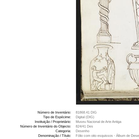
Número de Inventário:
81868.41 DIG
Tipo de Espécime:
Digital (DIG)
Instituição / Proprietário:
Museu Nacional de Arte Antiga
Número de Inventário do Objecto:
824/41 Des
Categoria:
Desenho
Denominação / Título:
Fólio com oito esquissos - Álbum de Des