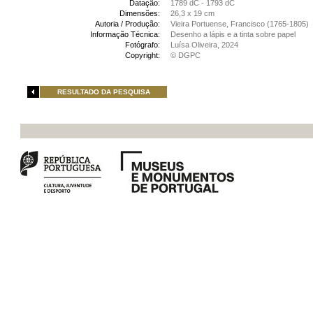
Datação:
1789 dC - 1793 dC
Dimensões:
26,3 x 19 cm
Autoria / Produção:
Vieira Portuense, Francisco (1765-1805)
Informação Técnica:
Desenho a lápis e a tinta sobre papel
Fotógrafo:
Luísa Oliveira, 2024
Copyright:
© DGPC
RESULTADO DA PESQUISA