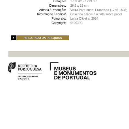
Datação:
1789 dC - 1793 dC
Dimensões:
26,3 x 19 cm
Autoria / Produção:
Vieira Portuense, Francisco (1765-1805)
Informação Técnica:
Desenho a lápis e a tinta sobre papel
Fotógrafo:
Luísa Oliveira, 2024
Copyright:
© DGPC
RESULTADO DA PESQUISA