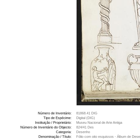
Número de Inventário:
81868.41 DIG
Tipo de Espécime:
Digital (DIG)
Instituição / Proprietário:
Museu Nacional de Arte Antiga
Número de Inventário do Objecto:
824/41 Des
Categoria:
Desenho
Denominação / Título:
Fólio com oito esquissos - Álbum de Des