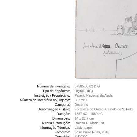
Número de Inventário:
57585.05.02 DIG
Tipo de Espécime:
Digital (DIG)
Instituição / Proprietário:
Palácio Nacional da Ajuda
Número de Inventário do Objecto:
58279/9
Categoria:
Desenho
Denominação / Título:
Fortaleza do Outão; Castelo de S. Félix
Datação:
1887 dC - 1889 dC
Dimensões:
14 x 22,7 cm
Autoria / Produção:
Rainha D. Maria Pia
Informação Técnica:
Lápis, papel
Fotógrafo:
José Paulo Ruas, 2016
Copyright:
© DGPC