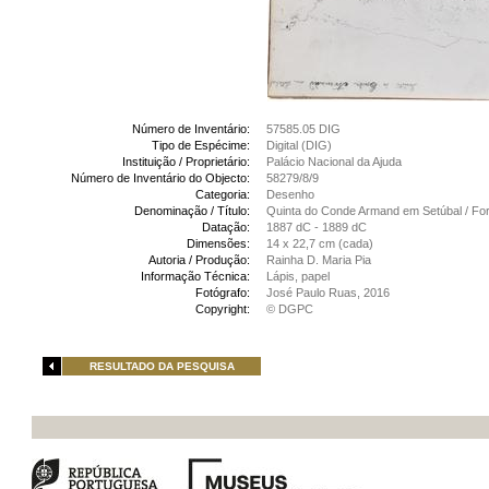
Número de Inventário:
57585.05 DIG
Tipo de Espécime:
Digital (DIG)
Instituição / Proprietário:
Palácio Nacional da Ajuda
Número de Inventário do Objecto:
58279/8/9
Categoria:
Desenho
Denominação / Título:
Quinta do Conde Armand em Setúbal / Fort
Datação:
1887 dC - 1889 dC
Dimensões:
14 x 22,7 cm (cada)
Autoria / Produção:
Rainha D. Maria Pia
Informação Técnica:
Lápis, papel
Fotógrafo:
José Paulo Ruas, 2016
Copyright:
© DGPC
RESULTADO DA PESQUISA