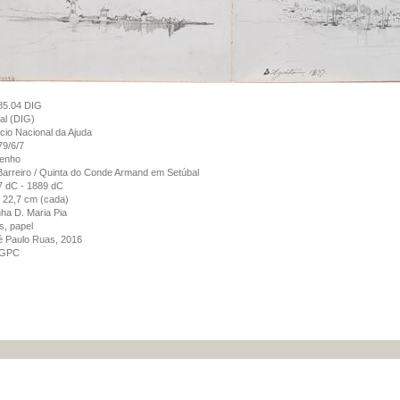
85.04 DIG
tal (DIG)
cio Nacional da Ajuda
9/6/7
enho
arreiro / Quinta do Conde Armand em Setúbal
7 dC - 1889 dC
 22,7 cm (cada)
ha D. Maria Pia
s, papel
é Paulo Ruas, 2016
GPC