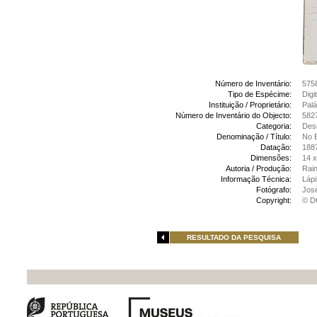
Número de Inventário:
575
Tipo de Espécime:
Digi
Instituição / Proprietário:
Palá
Número de Inventário do Objecto:
5827
Categoria:
Des
Denominação / Título:
No B
Datação:
188
Dimensões:
14 x
Autoria / Produção:
Rain
Informação Técnica:
Lápi
Fotógrafo:
Jos
Copyright:
© D
RESULTADO DA PESQUISA