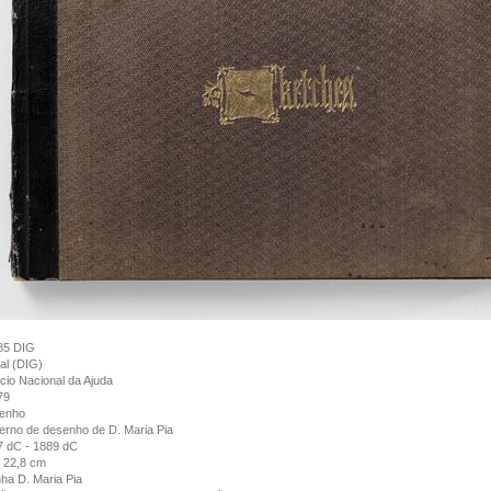
85 DIG
tal (DIG)
cio Nacional da Ajuda
79
enho
rno de desenho de D. Maria Pia
7 dC - 1889 dC
 22,8 cm
ha D. Maria Pia