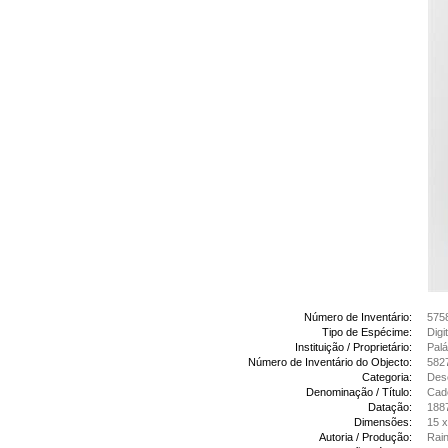
Número de Inventário:
575
Tipo de Espécime:
Digi
Instituição / Proprietário:
Palá
Número de Inventário do Objecto:
582
Categoria:
Des
Denominação / Título:
Cade
Datação:
188
Dimensões:
15 x
Autoria / Produção:
Rain