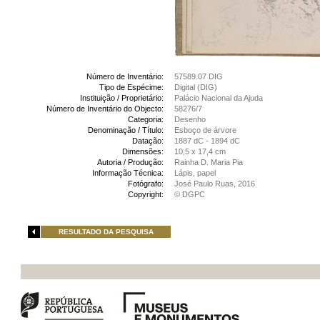
Número de Inventário:
57589.07 DIG
Tipo de Espécime:
Digital (DIG)
Instituição / Proprietário:
Palácio Nacional da Ajuda
Número de Inventário do Objecto:
58276/7
Categoria:
Desenho
Denominação / Título:
Esboço de árvore
Datação:
1887 dC - 1894 dC
Dimensões:
10,5 x 17,4 cm
Autoria / Produção:
Rainha D. Maria Pia
Informação Técnica:
Lápis, papel
Fotógrafo:
José Paulo Ruas, 2016
Copyright:
© DGPC
RESULTADO DA PESQUISA