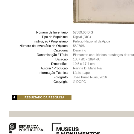
Número de Inventário:
57589.06 DIG
Tipo de Espécime:
Digital (DIG)
Instituição / Proprietário:
Palácio Nacional da Ajuda
Número de Inventário do Objecto:
58276/6
Categoria:
Desenho
Denominação / Título:
Elementos escultóricos e esboços de ros
Datação:
1887 dC - 1894 dC
Dimensões:
10,5 x 17,4 cm
Autoria / Produção:
Rainha D. Maria Pia
Informação Técnica:
Lápis, papel
Fotógrafo:
José Paulo Ruas, 2016
Copyright:
© DGPC
RESULTADO DA PESQUISA