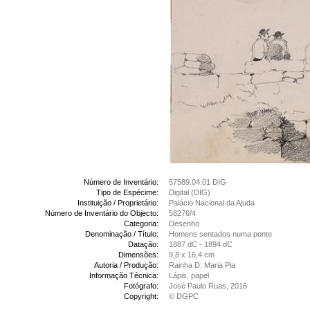
Número de Inventário:
57589.04.01 DIG
Tipo de Espécime:
Digital (DIG)
Instituição / Proprietário:
Palácio Nacional da Ajuda
Número de Inventário do Objecto:
58276/4
Categoria:
Desenho
Denominação / Título:
Homens sentados numa ponte
Datação:
1887 dC - 1894 dC
Dimensões:
9,8 x 16,4 cm
Autoria / Produção:
Rainha D. Maria Pia
Informação Técnica:
Lápis, papel
Fotógrafo:
José Paulo Ruas, 2016
Copyright:
© DGPC