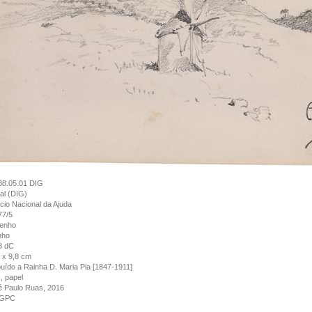
88.05.01 DIG
tal (DIG)
cio Nacional da Ajuda
77/5
enho
nho
8 dC
 x 9,8 cm
buído a Rainha D. Maria Pia [1847-1911]
s, papel
é Paulo Ruas, 2016
GPC