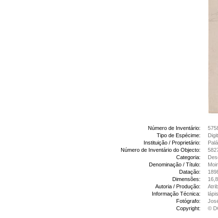
Número de Inventário:
575
Tipo de Espécime:
Digi
Instituição / Proprietário:
Palá
Número de Inventário do Objecto:
582
Categoria:
Des
Denominação / Título:
Moi
Datação:
189
Dimensões:
16,8
Autoria / Produção:
Atri
Informação Técnica:
lápi
Fotógrafo:
Jos
Copyright:
© D