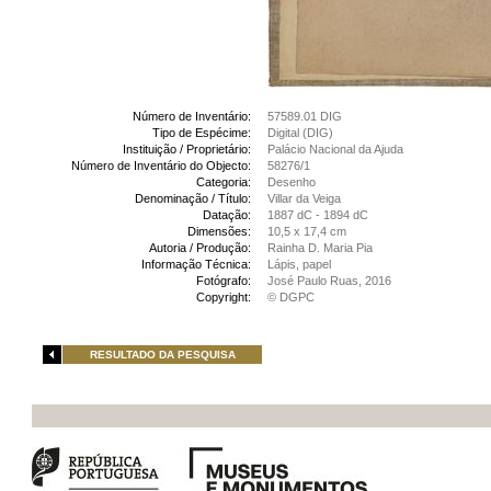
Número de Inventário:
57589.01 DIG
Tipo de Espécime:
Digital (DIG)
Instituição / Proprietário:
Palácio Nacional da Ajuda
Número de Inventário do Objecto:
58276/1
Categoria:
Desenho
Denominação / Título:
Villar da Veiga
Datação:
1887 dC - 1894 dC
Dimensões:
10,5 x 17,4 cm
Autoria / Produção:
Rainha D. Maria Pia
Informação Técnica:
Lápis, papel
Fotógrafo:
José Paulo Ruas, 2016
Copyright:
© DGPC
RESULTADO DA PESQUISA