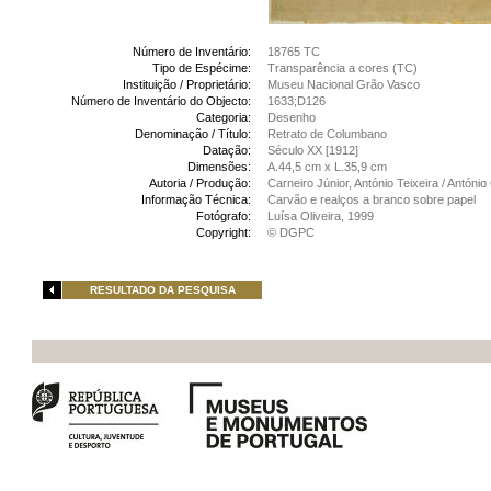
Número de Inventário:
18765 TC
Tipo de Espécime:
Transparência a cores (TC)
Instituição / Proprietário:
Museu Nacional Grão Vasco
Número de Inventário do Objecto:
1633;D126
Categoria:
Desenho
Denominação / Título:
Retrato de Columbano
Datação:
Século XX [1912]
Dimensões:
A.44,5 cm x L.35,9 cm
Autoria / Produção:
Carneiro Júnior, António Teixeira / António
Informação Técnica:
Carvão e realços a branco sobre papel
Fotógrafo:
Luísa Oliveira, 1999
Copyright:
© DGPC
RESULTADO DA PESQUISA