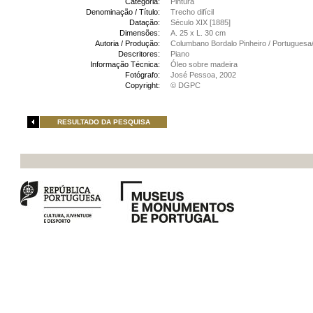
Categoria:
Pintura
Denominação / Título:
Trecho difícil
Datação:
Século XIX [1885]
Dimensões:
A. 25 x L. 30 cm
Autoria / Produção:
Columbano Bordalo Pinheiro / Portuguesa
Descritores:
Piano
Informação Técnica:
Óleo sobre madeira
Fotógrafo:
José Pessoa, 2002
Copyright:
© DGPC
RESULTADO DA PESQUISA