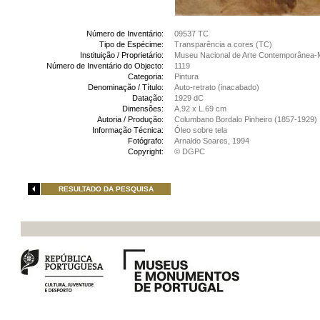
Número de Inventário:
09537 TC
Tipo de Espécime:
Transparência a cores (TC)
Instituição / Proprietário:
Museu Nacional de Arte Contemporânea-
Número de Inventário do Objecto:
1119
Categoria:
Pintura
Denominação / Título:
Auto-retrato (inacabado)
Datação:
1929 dC
Dimensões:
A.92 x L.69 cm
Autoria / Produção:
Columbano Bordalo Pinheiro (1857-1929)
Informação Técnica:
Óleo sobre tela
Fotógrafo:
Arnaldo Soares, 1994
Copyright:
© DGPC
RESULTADO DA PESQUISA