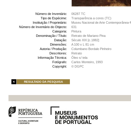
Número de Inventário:
06287 TC
Tipo de Espécime:
Transparência a cores (TC)
Instituição / Proprietário:
Museu Nacional de Arte Contemporânea-
Número de Inventário do Objecto:
631
Categoria:
Pintura
Denominação / Título:
Retrato de Mariano Pina
Datação:
Século XIX [c.1882]
Dimensões:
A 100 x L 81 cm
Autoria / Produção:
Columbano Bordalo Pinheiro
Descritores:
Retrato
Informação Técnica:
Óleo s/ tela
Fotógrafo:
Carlos Monteiro, 1993
Copyright:
© DGPC
RESULTADO DA PESQUISA