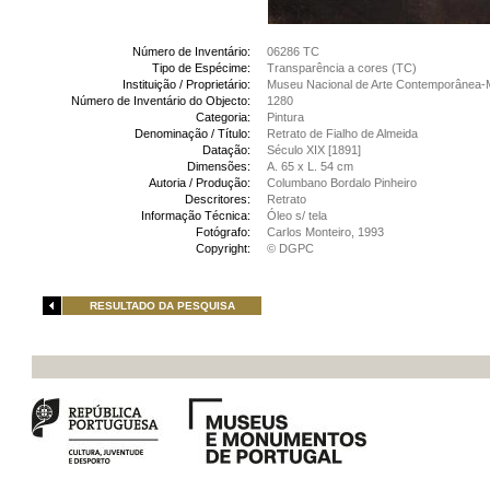
Número de Inventário:
06286 TC
Tipo de Espécime:
Transparência a cores (TC)
Instituição / Proprietário:
Museu Nacional de Arte Contemporânea-
Número de Inventário do Objecto:
1280
Categoria:
Pintura
Denominação / Título:
Retrato de Fialho de Almeida
Datação:
Século XIX [1891]
Dimensões:
A. 65 x L. 54 cm
Autoria / Produção:
Columbano Bordalo Pinheiro
Descritores:
Retrato
Informação Técnica:
Óleo s/ tela
Fotógrafo:
Carlos Monteiro, 1993
Copyright:
© DGPC
RESULTADO DA PESQUISA