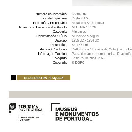
Número de Inventário:
68385 DIG
Tipo de Espécime:
Digital (DIG)
Instituição / Proprietário:
Museu de Arte Popular
Número de Inventário do Objecto:
MNE-MAP_9520
Categoria:
Miniaturas
Denominação / Título:
Mulher de S.Miguel
Datação:
1935 dC - 1936 dC
Dimensões:
54 x 46 cm
Autoria / Produção:
Dalila Braga / Thomaz de Mello (Tom) / Li
Informação Técnica:
Pasta de papel, chumbo, crina; lã, algodáo
Fotógrafo:
José Paulo Ruas, 2022
Copyright:
© DGPC
RESULTADO DA PESQUISA