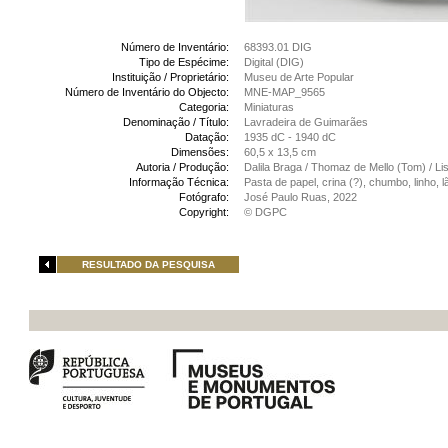
Número de Inventário:
68393.01 DIG
Tipo de Espécime:
Digital (DIG)
Instituição / Proprietário:
Museu de Arte Popular
Número de Inventário do Objecto:
MNE-MAP_9565
Categoria:
Miniaturas
Denominação / Título:
Lavradeira de Guimarães
Datação:
1935 dC - 1940 dC
Dimensões:
60,5 x 13,5 cm
Autoria / Produção:
Dalila Braga / Thomaz de Mello (Tom) / Li
Informação Técnica:
Pasta de papel, crina (?), chumbo, linho, 
Fotógrafo:
José Paulo Ruas, 2022
Copyright:
© DGPC
RESULTADO DA PESQUISA