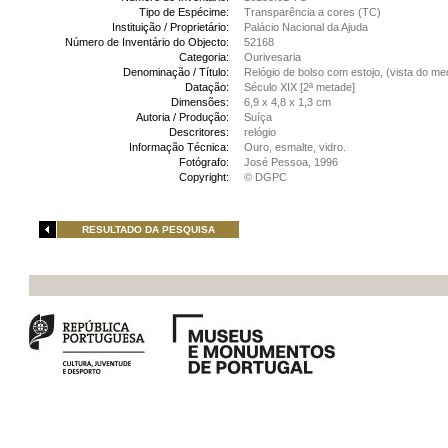
Tipo de Espécime:
Transparência a cores (TC)
Instituição / Proprietário:
Palácio Nacional da Ajuda
Número de Inventário do Objecto:
52168
Categoria:
Ourivesaria
Denominação / Título:
Relógio de bolso com estojo, (vista do m
Datação:
Século XIX [2ª metade]
Dimensões:
6,9 x 4,8 x 1,3 cm
Autoria / Produção:
Suíça
Descritores:
relógio
Informação Técnica:
Ouro, esmalte, vidro.
Fotógrafo:
José Pessoa, 1996
Copyright:
© DGPC
RESULTADO DA PESQUISA