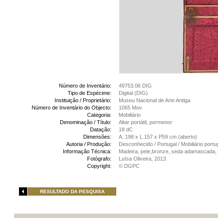
Número de Inventário:
49753.06 DIG
Tipo de Espécime:
Digital (DIG)
Instituição / Proprietário:
Museu Nacional de Arte Antiga
Número de Inventário do Objecto:
1065 Mov
Categoria:
Mobiliário
Denominação / Título:
Altar portátil, pormenor
Datação:
18 dC
Dimensões:
A. 198 x L.157 x P59 cm (aberto)
Autoria / Produção:
Desconhecido / Portugal / Mobiliário port
Informação Técnica:
Madeira, pele,bronze, seda adamascada, 
Fotógrafo:
Luísa Oliveira, 2013
Copyright:
© DGPC
RESULTADO DA PESQUISA