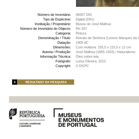
Número de Inventário:
48287 DIG
Tipo de Espécime:
Digital (DIG)
Instituição / Proprietário:
Museu de José Malhoa
Número de Inventário do Objecto:
Pin 347
Categoria:
Pintura
Denominação / Título:
Retrato de Senhora (Leonor Marques da 
Datação:
1905 dC
Dimensões:
Com moldura: 155,5 x 115,5 x 12 cm
Autoria / Produção:
José Malhoa (1855-1933) / Naturalismo
Informação Técnica:
Óleo sobre tela
Fotógrafo:
Luísa Oliveira, 2012
Copyright:
© DGPC
RESULTADO DA PESQUISA