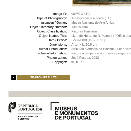
Image ID:
00960.30 TC
Type of Photography:
Transparência a cores (TC)
Institution / Owner:
Museu Nacional de Arte Antiga
Object Inventory Number:
14/130 Ilum
Object Classification:
Pintura / Iluminura
Object Name / Title:
Livro de Horas de D. Manuel I / Ofício do
Date / Period:
Século XVI [1517-1551]
Dimensions:
A. 14 x L. 10,8 cm
Author / Production:
Atribuído a António de Holanda / Luso-fl
Technical Information:
Pintura a têmpera e ouro sobre pergamin
Photographer:
José Pessoa, 1992
Copyright:
© DGPC
SEARCH RESULTS