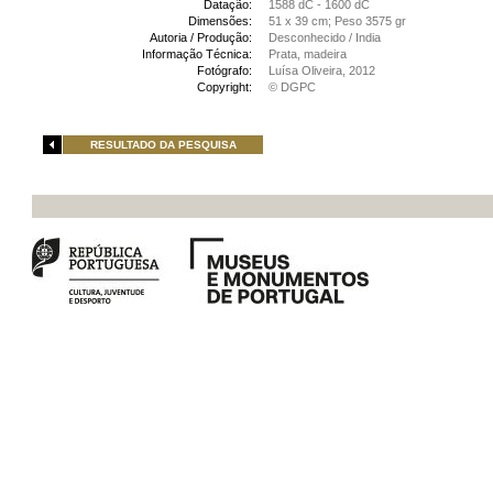
Datação:
1588 dC - 1600 dC
Dimensões:
51 x 39 cm; Peso 3575 gr
Autoria / Produção:
Desconhecido / India
Informação Técnica:
Prata, madeira
Fotógrafo:
Luísa Oliveira, 2012
Copyright:
© DGPC
RESULTADO DA PESQUISA