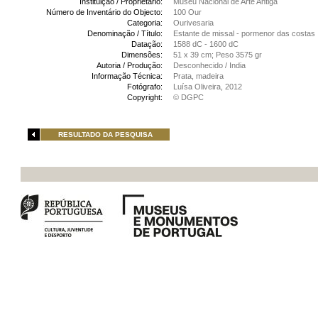
Instituição / Proprietário:
Museu Nacional de Arte Antiga
Número de Inventário do Objecto:
100 Our
Categoria:
Ourivesaria
Denominação / Título:
Estante de missal - pormenor das costas
Datação:
1588 dC - 1600 dC
Dimensões:
51 x 39 cm; Peso 3575 gr
Autoria / Produção:
Desconhecido / India
Informação Técnica:
Prata, madeira
Fotógrafo:
Luísa Oliveira, 2012
Copyright:
© DGPC
RESULTADO DA PESQUISA