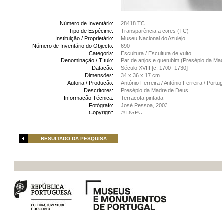
Número de Inventário:
28418 TC
Tipo de Espécime:
Transparência a cores (TC)
Instituição / Proprietário:
Museu Nacional do Azulejo
Número de Inventário do Objecto:
690
Categoria:
Escultura / Escultura de vulto
Denominação / Título:
Par de anjos e querubim (Presépio da Ma
Datação:
Século XVIII [c. 1700 -1730]
Dimensões:
34 x 36 x 17 cm
Autoria / Produção:
António Ferreira / António Ferreira / Port
Descritores:
Presépio da Madre de Deus
Informação Técnica:
Terracota pintada
Fotógrafo:
José Pessoa, 2003
Copyright:
© DGPC
RESULTADO DA PESQUISA