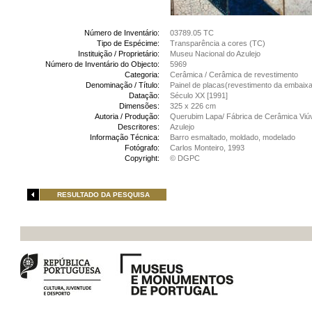
Número de Inventário:
03789.05 TC
Tipo de Espécime:
Transparência a cores (TC)
Instituição / Proprietário:
Museu Nacional do Azulejo
Número de Inventário do Objecto:
5969
Categoria:
Cerâmica / Cerâmica de revestimento
Denominação / Título:
Painel de placas(revestimento da embaixa
Datação:
Século XX [1991]
Dimensões:
325 x 226 cm
Autoria / Produção:
Querubim Lapa/ Fábrica de Cerâmica Viú
Descritores:
Azulejo
Informação Técnica:
Barro esmaltado, moldado, modelado
Fotógrafo:
Carlos Monteiro, 1993
Copyright:
© DGPC
RESULTADO DA PESQUISA