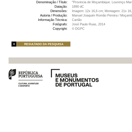
Denominação / Título:
"Provincia de Moçambique. Lourenço Mar
Datação:
1890 dC
Dimensões:
Imagem: 12x 16,6 cm; Montagem: 21x 16
Autoria / Produção:
Manuel Joaquim Romão Pereira / Moçamb
Informação Técnica:
Cartão
Fotógrafo:
José Paulo Ruas, 2014
Copyright:
© DGPC
RESULTADO DA PESQUISA