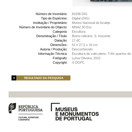
Número de Inventário:
81038 DIG
Tipo de Espécime:
Digital (DIG)
Instituição / Proprietário:
Museu Nacional do Azulejo
Número de Inventário do Objecto:
MNAZ 50 Esc
Categoria:
Escultura
Denominação / Título:
Busto-relicário. S. Inocente
Datação:
17 dC
Dimensões:
51 x 27,5 x 16 cm
Autoria / Produção:
Desconhecido
Informação Técnica:
Escultura de vulto pleno. Três quartos d
Fotógrafo:
Luísa Oliveira, 2022
Copyright:
© DGPC
RESULTADO DA PESQUISA