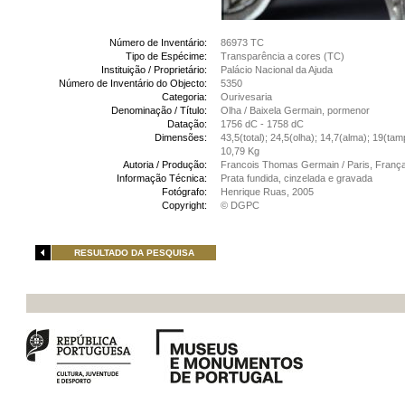
Número de Inventário:
86973 TC
Tipo de Espécime:
Transparência a cores (TC)
Instituição / Proprietário:
Palácio Nacional da Ajuda
Número de Inventário do Objecto:
5350
Categoria:
Ourivesaria
Denominação / Título:
Olha / Baixela Germain, pormenor
Datação:
1756 dC - 1758 dC
Dimensões:
43,5(total); 24,5(olha); 14,7(alma); 19(tam
10,79 Kg
Autoria / Produção:
Francois Thomas Germain / Paris, França
Informação Técnica:
Prata fundida, cinzelada e gravada
Fotógrafo:
Henrique Ruas, 2005
Copyright:
© DGPC
RESULTADO DA PESQUISA