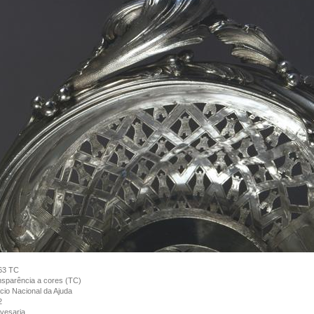
63 TC
sparência a cores (TC)
cio Nacional da Ajuda
2
vesaria