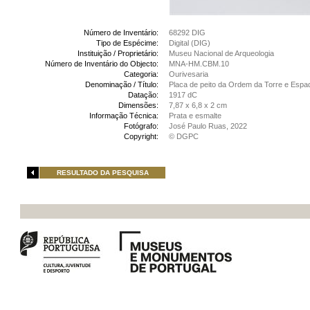
Número de Inventário:
68292 DIG
Tipo de Espécime:
Digital (DIG)
Instituição / Proprietário:
Museu Nacional de Arqueologia
Número de Inventário do Objecto:
MNA-HM.CBM.10
Categoria:
Ourivesaria
Denominação / Título:
Placa de peito da Ordem da Torre e Espa
Datação:
1917 dC
Dimensões:
7,87 x 6,8 x 2 cm
Informação Técnica:
Prata e esmalte
Fotógrafo:
José Paulo Ruas, 2022
Copyright:
© DGPC
RESULTADO DA PESQUISA