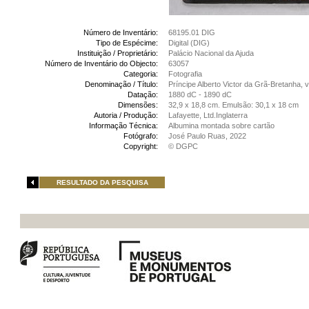
Número de Inventário:
68195.01 DIG
Tipo de Espécime:
Digital (DIG)
Instituição / Proprietário:
Palácio Nacional da Ajuda
Número de Inventário do Objecto:
63057
Categoria:
Fotografia
Denominação / Título:
Príncipe Alberto Victor da Grã-Bretanha, 
Datação:
1880 dC - 1890 dC
Dimensões:
32,9 x 18,8 cm. Emulsão: 30,1 x 18 cm
Autoria / Produção:
Lafayette, Ltd.Inglaterra
Informação Técnica:
Albumina montada sobre cartão
Fotógrafo:
José Paulo Ruas, 2022
Copyright:
© DGPC
RESULTADO DA PESQUISA