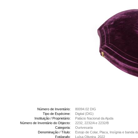
Número de Inventário:
80094.02 DIG
Tipo de Espécime:
Digital (DIG)
Instituição / Proprietário:
Palácio Nacional da Ajuda
Número de Inventário do Objecto:
2232, 2232/A e 2232/B
Categoria:
Ourivesaria
Denominação / Título:
Estojo de Colar, Placa, Insígnia e banda
Fotógrafo:
Luísa Oliveira, 2022