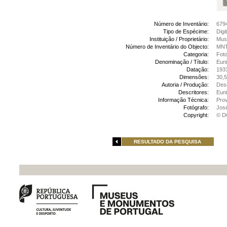
Número de Inventário:
679
Tipo de Espécime:
Digi
Instituição / Proprietário:
Muse
Número de Inventário do Objecto:
MNT
Categoria:
Foto
Denominação / Título:
Euni
Datação:
193
Dimensões:
30,5
Autoria / Produção:
Des
Descritores:
Eun
Informação Técnica:
Prov
Fotógrafo:
Jos
Copyright:
© D
RESULTADO DA PESQUISA