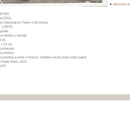
Adicionar a
44 DIG
tal (DIG)
u Nacional do Teatro e da Dança
 178075
grafia
ce Muñoz e família
3 dC
 x 21 cm
conhecido
ice Muñoz
a positiva a preto e branco. Gelatina sal de prata sobre papel
é Paulo Ruas, 2022
GPC