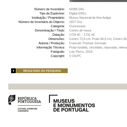
Número de Inventário:
64385 DIG
Tipo de Espécime:
Digital (DIG)
Instituição / Proprietário:
Museu Nacional de Arte Antiga
Número de Inventário do Objecto:
1827 Our
Categoria:
Ourivesaria
Denominação / Título:
Centro de mesa
Datação:
1729 dC - 1731 dC
Dimensões:
Centro 72,8 cm. Prato 80,8 cm; Centro 5
Autoria / Produção:
Francois Thomas Germain
Informação Técnica:
Prata fundida, cinzelada, repuxada, releva
Fotógrafo:
Luis Piorro, 2019
Copyright:
© DGPC
RESULTADO DA PESQUISA