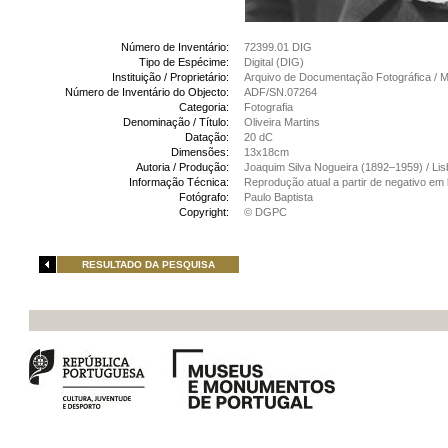
Número de Inventário:
72399.01 DIG
Tipo de Espécime:
Digital (DIG)
Instituição / Proprietário:
Arquivo de Documentação Fotográfica /
Número de Inventário do Objecto:
ADF/SN.07264
Categoria:
Fotografia
Denominação / Título:
Oliveira Martins
Datação:
20 dC
Dimensões:
13x18cm
Autoria / Produção:
Joaquim Silva Nogueira (1892–1959) / Li
Informação Técnica:
Reprodução atual a partir de negativo em 
Fotógrafo:
Paulo Baptista
Copyright:
© DGPC
RESULTADO DA PESQUISA