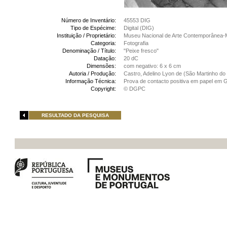
Número de Inventário:
45553 DIG
Tipo de Espécime:
Digital (DIG)
Instituição / Proprietário:
Museu Nacional de Arte Contemporânea-
Categoria:
Fotografia
Denominação / Título:
"Peixe fresco"
Datação:
20 dC
Dimensões:
com negativo: 6 x 6 cm
Autoria / Produção:
Castro, Adelino Lyon de (São Martinho do 
Informação Técnica:
Prova de contacto positiva em papel em Ge
Copyright:
© DGPC
RESULTADO DA PESQUISA