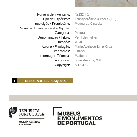
Número de Inventário:
42132 TC
Tipo de Espécime:
Transparência a cores (TC)
Instituição / Proprietário:
Museu da Guarda
Número de Inventário do Objecto:
56
Categoria:
Pintura
Denominação / Título:
Perfil de mulher
Datação:
20 dC
Autoria / Produção:
Maria Adelaide Lima Cruz
Descritores:
Chapéu
Informação Técnica:
Madeira
Fotógrafo:
José Pessoa, 2010
Copyright:
© DGPC
RESULTADO DA PESQUISA