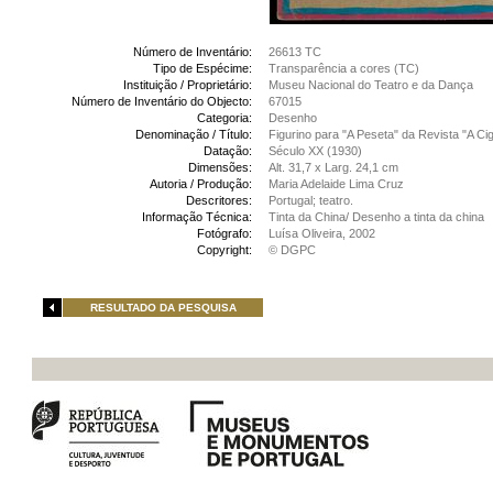
Número de Inventário:
26613 TC
Tipo de Espécime:
Transparência a cores (TC)
Instituição / Proprietário:
Museu Nacional do Teatro e da Dança
Número de Inventário do Objecto:
67015
Categoria:
Desenho
Denominação / Título:
Figurino para "A Peseta" da Revista "A Ci
Datação:
Século XX (1930)
Dimensões:
Alt. 31,7 x Larg. 24,1 cm
Autoria / Produção:
Maria Adelaide Lima Cruz
Descritores:
Portugal; teatro.
Informação Técnica:
Tinta da China/ Desenho a tinta da china
Fotógrafo:
Luísa Oliveira, 2002
Copyright:
© DGPC
RESULTADO DA PESQUISA